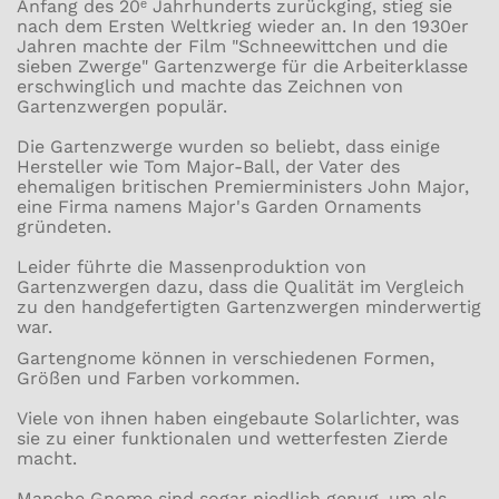
Anfang des 20ᵉ Jahrhunderts zurückging, stieg sie
nach dem Ersten Weltkrieg wieder an. In den 1930er
Jahren machte der Film "Schneewittchen und die
sieben Zwerge" Gartenzwerge für die Arbeiterklasse
erschwinglich und machte das Zeichnen von
Gartenzwergen populär.
Die Gartenzwerge wurden so beliebt, dass einige
Hersteller wie Tom Major-Ball, der Vater des
ehemaligen britischen Premierministers John Major,
eine Firma namens Major's Garden Ornaments
gründeten.
Leider führte die Massenproduktion von
Gartenzwergen dazu, dass die Qualität im Vergleich
zu den handgefertigten Gartenzwergen minderwertig
war.
Gartengnome können in verschiedenen Formen,
Größen und Farben vorkommen.
Viele von ihnen haben eingebaute Solarlichter, was
sie zu einer funktionalen und wetterfesten Zierde
macht.
Manche Gnome sind sogar niedlich genug, um als