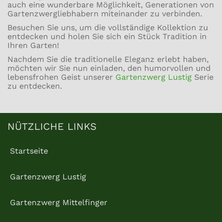
auch eine wunderbare Möglichkeit, Generationen von
Gartenzwergliebhabern miteinander zu verbinden.
Besuchen Sie uns, um die vollständige Kollektion zu
entdecken und holen Sie sich ein Stück Tradition in
Ihren Garten!
Nachdem Sie die traditionelle Eleganz erlebt haben,
möchten wir Sie nun einladen, den humorvollen und
lebensfrohen Geist unserer
Gartenzwerg Lustig
Serie
zu entdecken.
NÜTZLICHE LINKS
Startseite
Gartenzwerg Lustig
Gartenzwerg Mittelfinger