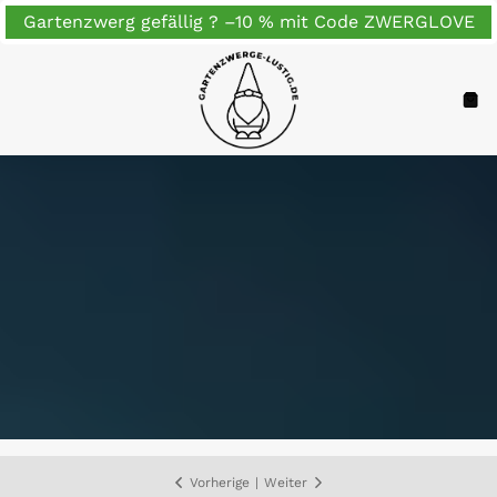
Zum
Gartenzwerg gefällig ? –10 % mit Code ZWERGLOVE
Inhalt
springen
Navigation
War
Vorherige
|
Weiter