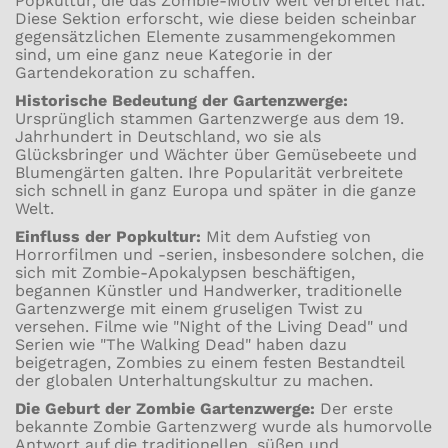
Popkultur, die das Zombie-Motiv weit verbreitet hat.
Diese Sektion erforscht, wie diese beiden scheinbar
gegensätzlichen Elemente zusammengekommen
sind, um eine ganz neue Kategorie in der
Gartendekoration zu schaffen.
Historische Bedeutung der Gartenzwerge:
Ursprünglich stammen Gartenzwerge aus dem 19.
Jahrhundert in Deutschland, wo sie als
Glücksbringer und Wächter über Gemüsebeete und
Blumengärten galten. Ihre Popularität verbreitete
sich schnell in ganz Europa und später in die ganze
Welt.
Einfluss der Popkultur:
Mit dem Aufstieg von
Horrorfilmen und -serien, insbesondere solchen, die
sich mit Zombie-Apokalypsen beschäftigen,
begannen Künstler und Handwerker, traditionelle
Gartenzwerge mit einem gruseligen Twist zu
versehen. Filme wie "Night of the Living Dead" und
Serien wie "The Walking Dead" haben dazu
beigetragen, Zombies zu einem festen Bestandteil
der globalen Unterhaltungskultur zu machen.
Die Geburt der Zombie Gartenzwerge:
Der erste
bekannte Zombie Gartenzwerg wurde als humorvolle
Antwort auf die traditionellen, süßen und