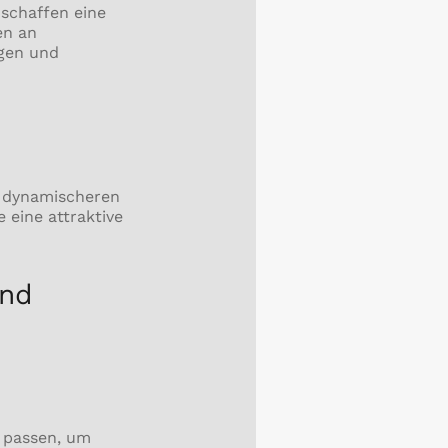
 schaffen eine
en an
ngen und
d dynamischeren
 eine attraktive
und
r passen, um