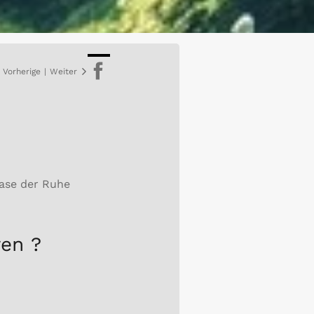
Vorherige
|
Weiter
Teile
auf
Facebook
Oase der Ruhe
ren ?