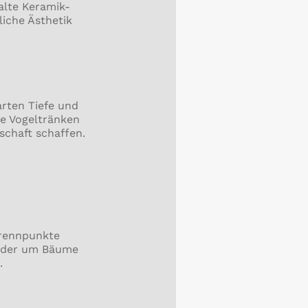
alte Keramik-
liche Ästhetik
rten Tiefe und
ie Vogeltränken
schaft schaffen.
Brennpunkte
 oder um Bäume
.