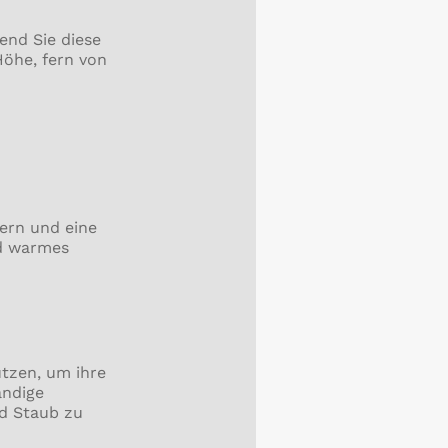
end Sie diese
Höhe, fern von
ern und eine
nd warmes
ützen, um ihre
ändige
nd Staub zu