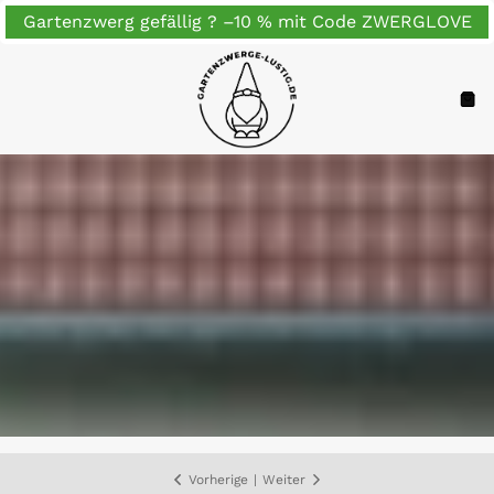
Zum
Gartenzwerg gefällig ? –10 % mit Code ZWERGLOVE
Inhalt
springen
Navigation
War
Vorherige
|
Weiter