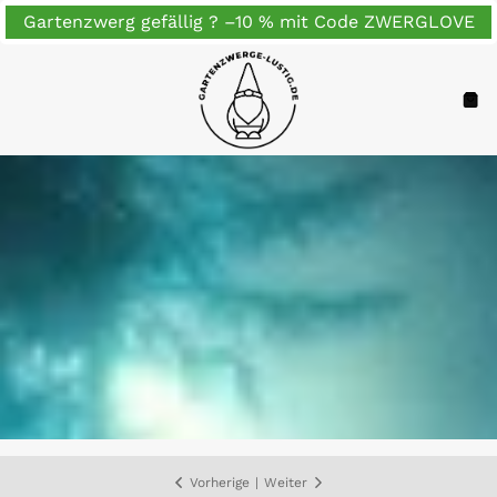
Zum
Gartenzwerg gefällig ? –10 % mit Code ZWERGLOVE
Inhalt
springen
Navigation
War
Vorherige
|
Weiter