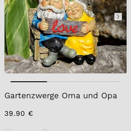
Gartenzwerge Oma und Opa
39.90 €
/
Normaler
EINZELPREIS
Preis