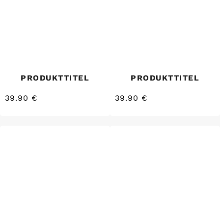
PRODUKTTITEL
PRODUKTTITEL
39.90 €
39.90 €
/
/
Normaler
Normaler
EINZELPREIS
EINZELPREIS
Preis
Preis