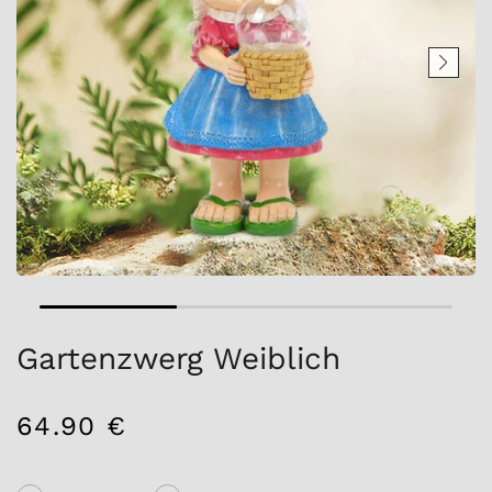
Gartenzwerg Weiblich
64.90 €
/
Normaler
EINZELPREIS
Preis