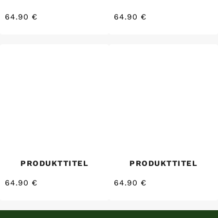
64.90 €
64.90 €
/
/
Normaler
Normaler
EINZELPREIS
EINZELPREIS
Preis
Preis
PRODUKTTITEL
PRODUKTTITEL
64.90 €
64.90 €
/
/
Normaler
Normaler
EINZELPREIS
EINZELPREIS
Preis
Preis