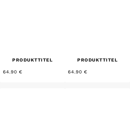
PRODUKTTITEL
PRODUKTTITEL
64.90 €
64.90 €
/
/
Normaler
Normaler
EINZELPREIS
EINZELPREIS
Preis
Preis