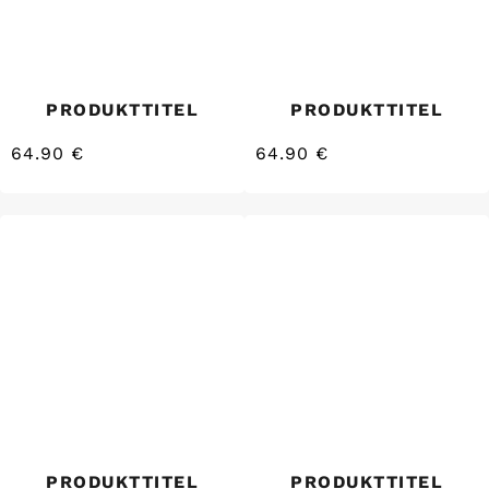
PRODUKTTITEL
PRODUKTTITEL
64.90 €
64.90 €
/
/
Normaler
Normaler
EINZELPREIS
EINZELPREIS
Preis
Preis
PRODUKTTITEL
PRODUKTTITEL