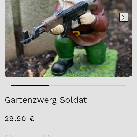
Gartenzwerg Soldat
29.90 €
/
Normaler
EINZELPREIS
Preis