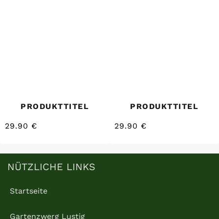
PRODUKTTITEL
PRODUKTTITEL
29.90 €
29.90 €
/
/
Normaler
Normaler
EINZELPREIS
EINZELPREIS
Preis
Preis
NÜTZLICHE LINKS
Startseite
Gartenzwerg Lustig