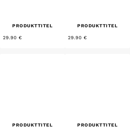
PRODUKTTITEL
PRODUKTTITEL
29.90 €
29.90 €
/
/
Normaler
Normaler
EINZELPREIS
EINZELPREIS
Preis
Preis
PRODUKTTITEL
PRODUKTTITEL