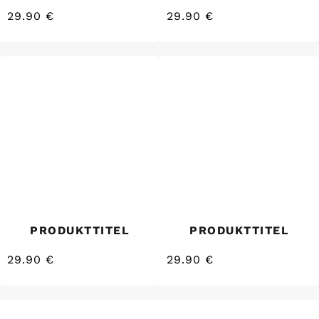
29.90 €
29.90 €
/
/
Normaler
Normaler
EINZELPREIS
EINZELPREIS
Preis
Preis
PRODUKTTITEL
PRODUKTTITEL
29.90 €
29.90 €
/
/
Normaler
Normaler
EINZELPREIS
EINZELPREIS
Preis
Preis