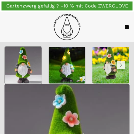
Zum
Gartenzwerg gefällig ? –10 % mit Code ZWERGLOVE
Inhalt
springen
Navigation
War