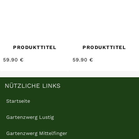
PRODUKTTITEL
PRODUKTTITEL
59.90 €
59.90 €
/
/
Normaler
Normaler
EINZELPREIS
EINZELPREIS
Preis
Preis
NÜTZLICHE LINKS
Startseite
Gartenzwerg Lustig
Gartenzwerg Mittelfinger