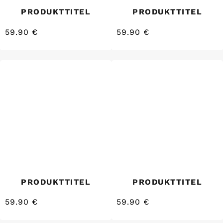
PRODUKTTITEL
PRODUKTTITEL
59.90 €
59.90 €
/
/
Normaler
Normaler
EINZELPREIS
EINZELPREIS
Preis
Preis
PRODUKTTITEL
PRODUKTTITEL
59.90 €
59.90 €
/
/
Normaler
Normaler
EINZELPREIS
EINZELPREIS
Preis
Preis