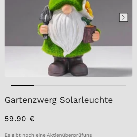
Gartenzwerg Solarleuchte
59.90 €
/
Normaler
EINZELPREIS
Preis
Es gibt noch eine Aktienüberprüfung