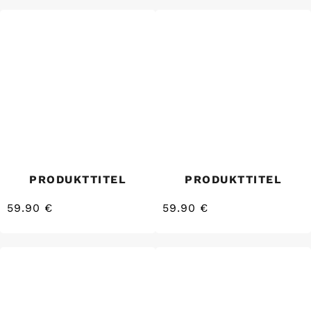
PRODUKTTITEL
PRODUKTTITEL
59.90 €
59.90 €
/
/
Normaler
Normaler
EINZELPREIS
EINZELPREIS
Preis
Preis