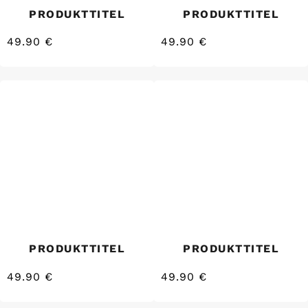
PRODUKTTITEL
PRODUKTTITEL
49.90 €
49.90 €
/
/
Normaler
Normaler
EINZELPREIS
EINZELPREIS
Preis
Preis
PRODUKTTITEL
PRODUKTTITEL
49.90 €
49.90 €
/
/
Normaler
Normaler
EINZELPREIS
EINZELPREIS
Preis
Preis