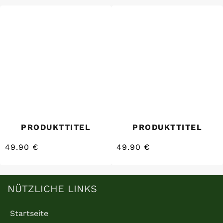
PRODUKTTITEL
PRODUKTTITEL
49.90 €
49.90 €
/
/
Normaler
Normaler
EINZELPREIS
EINZELPREIS
Preis
Preis
NÜTZLICHE LINKS
Startseite