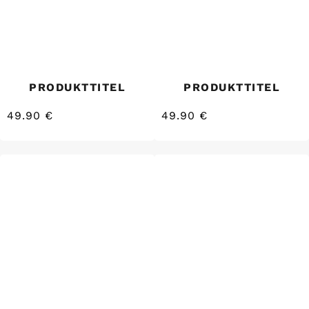
PRODUKTTITEL
PRODUKTTITEL
49.90 €
49.90 €
/
/
Normaler
Normaler
EINZELPREIS
EINZELPREIS
Preis
Preis