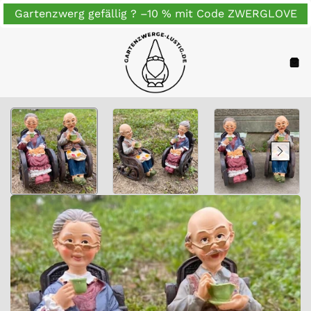
Zum
Gartenzwerg gefällig ? –10 % mit Code ZWERGLOVE
Inhalt
springen
Navigation
War