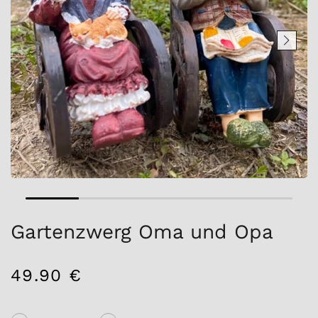
Gartenzwerg Oma und Opa
49.90 €
/
Normaler
EINZELPREIS
Preis