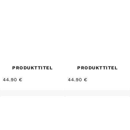
PRODUKTTITEL
PRODUKTTITEL
44.90 €
44.90 €
/
/
Normaler
Normaler
EINZELPREIS
EINZELPREIS
Preis
Preis