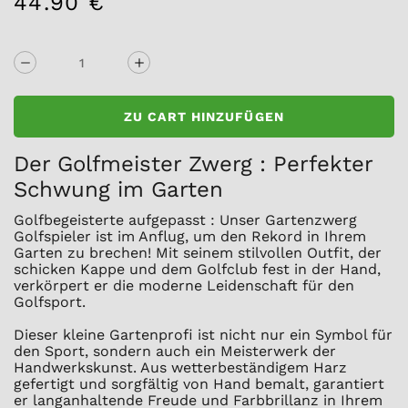
44.90 €
/
Normaler
EINZELPREIS
Preis
ZU CART HINZUFÜGEN
Der Golfmeister Zwerg : Perfekter
Schwung im Garten
Golfbegeisterte aufgepasst : Unser Gartenzwerg
Golfspieler ist im Anflug, um den Rekord in Ihrem
Garten zu brechen! Mit seinem stilvollen Outfit, der
schicken Kappe und dem Golfclub fest in der Hand,
verkörpert er die moderne Leidenschaft für den
Golfsport.
Dieser kleine Gartenprofi ist nicht nur ein Symbol für
den Sport, sondern auch ein Meisterwerk der
Handwerkskunst. Aus wetterbeständigem Harz
gefertigt und sorgfältig von Hand bemalt, garantiert
er langanhaltende Freude und Farbbrillanz in Ihrem