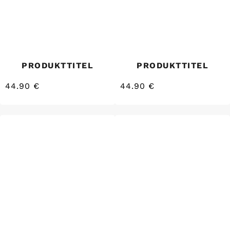
PRODUKTTITEL
PRODUKTTITEL
44.90 €
44.90 €
/
/
Normaler
Normaler
EINZELPREIS
EINZELPREIS
Preis
Preis