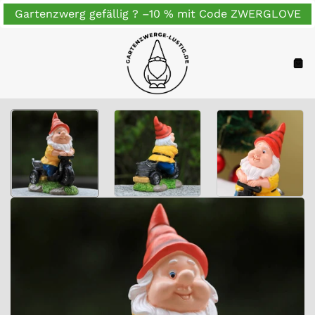
Zum
Gartenzwerg gefällig ? –10 % mit Code ZWERGLOVE
Inhalt
springen
Navigation
War