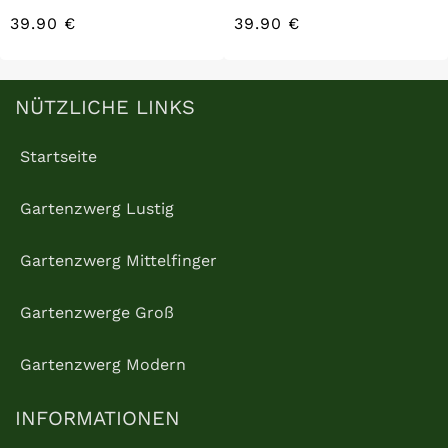
39.90 €
39.90 €
/
/
Normaler
Normaler
EINZELPREIS
EINZELPREIS
Preis
Preis
NÜTZLICHE LINKS
Startseite
Gartenzwerg Lustig
Gartenzwerg Mittelfinger
Gartenzwerge Groß
Gartenzwerg Modern
INFORMATIONEN