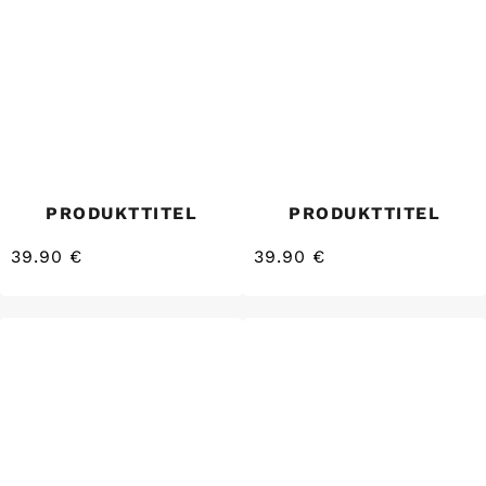
PRODUKTTITEL
PRODUKTTITEL
39.90 €
39.90 €
/
/
Normaler
Normaler
EINZELPREIS
EINZELPREIS
Preis
Preis