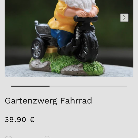
Gartenzwerg Fahrrad
39.90 €
/
Normaler
EINZELPREIS
Preis