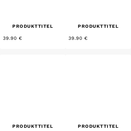
PRODUKTTITEL
PRODUKTTITEL
39.90 €
39.90 €
/
/
Normaler
Normaler
EINZELPREIS
EINZELPREIS
Preis
Preis
PRODUKTTITEL
PRODUKTTITEL