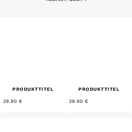
PRODUKTTITEL
PRODUKTTITEL
39.90 €
39.90 €
/
/
Normaler
Normaler
EINZELPREIS
EINZELPREIS
Preis
Preis