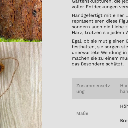
Gartenskulpturen, die j
voller Entdeckungen ver
Handgefertigt mit einer 
repräsentieren diese Fig
sondern auch die Liebe 
Harz, trotzen sie jedem 
Egal, ob sie mutig einen
festhalten, sie sorgen st
unerwartete Wendung in 
machen sie zu einem mus
das Besondere schätzt.
Zusammensetz
Har
ung
han
Höh
Maße
Bre