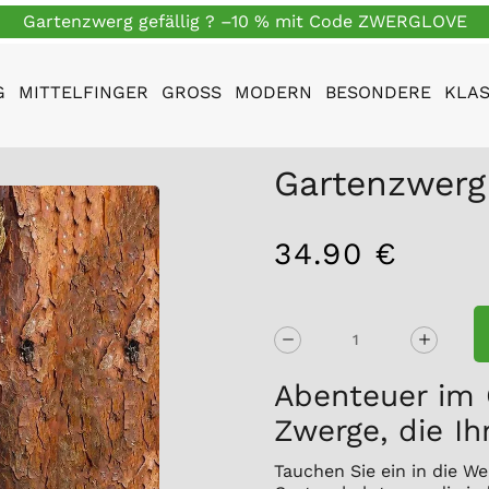
Gartenzwerg gefällig ? –10 % mit Code ZWERGLOVE
G
MITTELFINGER
GROSS
MODERN
BESONDERE
KLAS
Gartenzwerg
34.90 €
/
Normaler
EINZELPREIS
Preis
Abenteuer im 
Zwerge, die I
Tauchen Sie ein in die W