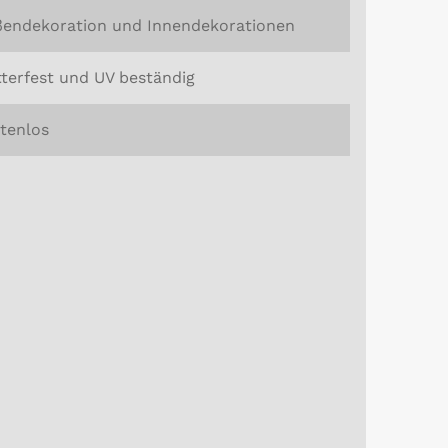
endekoration und Innendekorationen
terfest und UV beständig
tenlos