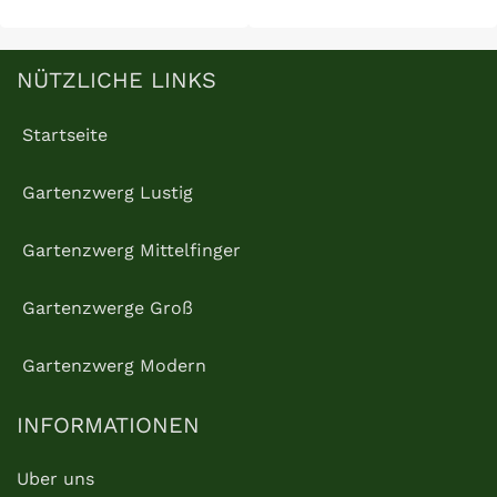
Normaler
Normaler
EINZELPREIS
EINZELPREIS
Preis
Preis
NÜTZLICHE LINKS
Startseite
Gartenzwerg Lustig
Gartenzwerg Mittelfinger
Gartenzwerge Groß
Gartenzwerg Modern
INFORMATIONEN
Uber uns