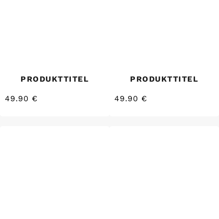
PRODUKTTITEL
PRODUKTTITEL
49.90 €
49.90 €
/
/
Normaler
Normaler
EINZELPREIS
EINZELPREIS
Preis
Preis