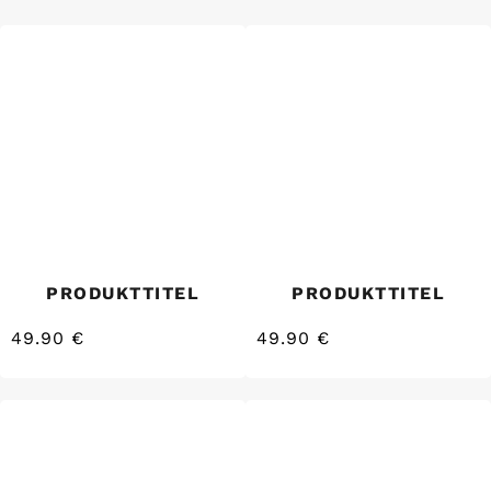
PRODUKTTITEL
PRODUKTTITEL
49.90 €
49.90 €
/
/
Normaler
Normaler
EINZELPREIS
EINZELPREIS
Preis
Preis