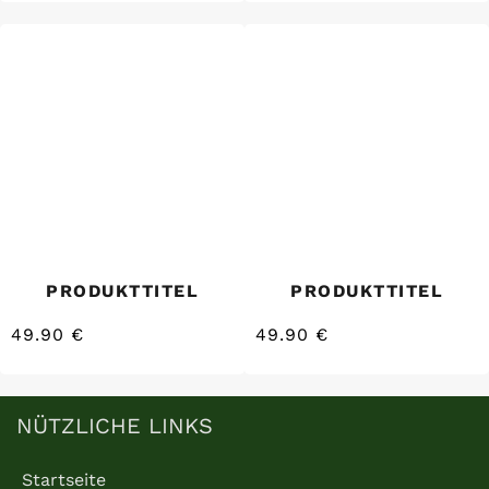
Preis
Preis
PRODUKTTITEL
PRODUKTTITEL
49.90 €
49.90 €
/
/
Normaler
Normaler
EINZELPREIS
EINZELPREIS
Preis
Preis
NÜTZLICHE LINKS
Startseite