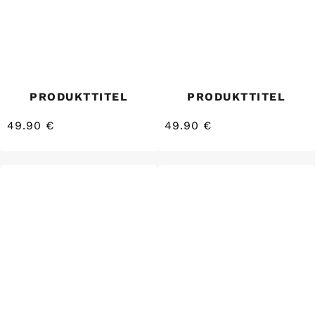
PRODUKTTITEL
PRODUKTTITEL
49.90 €
49.90 €
/
/
Normaler
Normaler
EINZELPREIS
EINZELPREIS
Preis
Preis