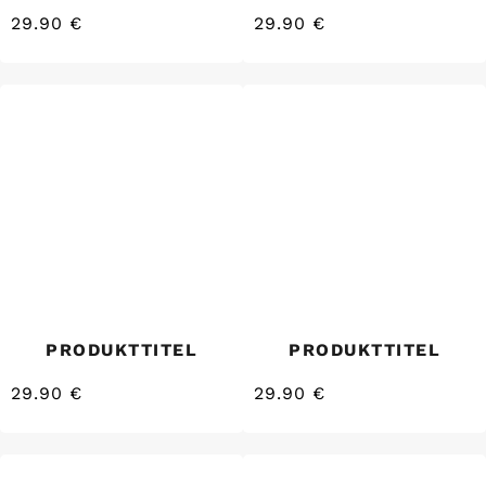
29.90 €
29.90 €
/
/
Normaler
Normaler
EINZELPREIS
EINZELPREIS
Preis
Preis
PRODUKTTITEL
PRODUKTTITEL
29.90 €
29.90 €
/
/
Normaler
Normaler
EINZELPREIS
EINZELPREIS
Preis
Preis