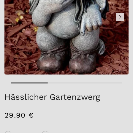
Hässlicher Gartenzwerg
29.90 €
/
Normaler
EINZELPREIS
Preis