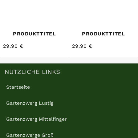
PRODUKTTITEL
PRODUKTTITEL
29.90 €
29.90 €
/
/
Normaler
Normaler
EINZELPREIS
EINZELPREIS
Preis
Preis
NÜTZLICHE LINKS
Startseite
Gartenzwerg Lustig
Gartenzwerg Mittelfinger
Gartenzwerge Groß