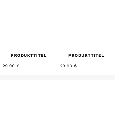
PRODUKTTITEL
PRODUKTTITEL
29.90 €
29.90 €
/
/
Normaler
Normaler
EINZELPREIS
EINZELPREIS
Preis
Preis